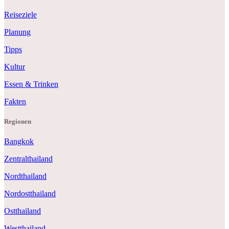
Reiseziele
Planung
Tipps
Kultur
Essen & Trinken
Fakten
Regionen
Bangkok
Zentralthailand
Nordthailand
Nordostthailand
Ostthailand
Westthailand