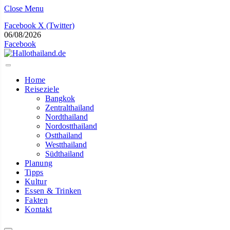
Close Menu
Facebook
X (Twitter)
06/08/2026
×
Facebook
Home
Reiseziele
Bangkok
Zentralthailand
Nordthailand
Nordostthailand
Ostthailand
Westthailand
Südthailand
Planung
Tipps
Kultur
Essen & Trinken
Fakten
Kontakt