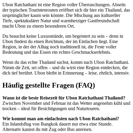
Ubon Ratchathani ist eine Region voller Überraschungen. Abseits
der typischen Touristenrouten eröffnet sich dir hier ein Thailand, das
ursprünglicher kaum sein könnte. Die Mischung aus kultureller
Tiefe, spektakulärer Natur und warmherziger Gastfreundschaft
macht Ubon zu einem besonderen Ort.
Du brauchst keine Luxusstrände, um begeistert zu sein – denn in
Ubon findest du einen Reichtum, der im Einfachen liegt. Eine
Region, in der der Alltag noch traditionell ist, die Feste voller
Bedeutung und das Essen ein echtes Geschmackserlebnis.
Wenn du das echte Thailand suchst, komm nach Ubon Ratchathani.
Nimm dir Zeit, sei offen – und du wirst eine Region entdecken, die
dich tief berührt. Ubon bleibt in Erinnerung – leise, ehrlich, intensiv.
Häufig gestellte Fragen (FAQ)
Wann ist die beste Reisezeit für Ubon Ratchathani Thailand?
Zwischen November und Februar ist das Wetter angenehm kühl und
trocken – ideal für Besichtigungen und Naturtouren.
Wie kommt man am einfachsten nach Ubon Ratchathani?
Ein Inlandsflug von Bangkok dauert nur etwa eine Stunde.
Alternativ kannst du mit Zug oder Bus anreisen.