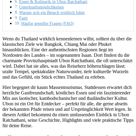
Essen & Kulinarik in Ubon Ratchathani
Unterkunftsmöglichkeiten
Warum sich ein Besuch wirklich lohnt
Fazit
Häufig gestellte Fragen (FAQ)
Wenn du Thailand wirklich kennenlernen willst, solltest du über die
klassischen Ziele wie Bangkok, Chiang Mai oder Phuket
hinausblicken. Eine der authentischsten Regionen liegt im
Nordosten des Landes – im sogenannten Isaan. Dort findest du die
charmante Provinzhauptstadt Ubon Ratchathani, die oft unterschätzt
wird. Dabei hat sie alles, was das Reiseherz höherschlagen lässt:
uralte Tempel, spektakuläre Naturwunder, tiefe kulturelle Wurzeln
und das Gefühl, ein Stück echtes Thailand zu erleben.
Hier begegnet dir kaum Massentourismus. Stattdessen erwartet dich
herzliche Gastfreundschaft, köstliches Essen und ein faszinierender
Mix aus laotischer, kambodschanischer und thailändischer Kultur.
Ubon ist ein Ort für Entdecker – perfekt für alle, die gerne abseits
der bekannten Pfade reisen und auf Ursprünglichkeit Wert legen. In
diesem Artikel bekommst du einen umfassenden Einblick in Ubon
Ratchathani, seine Geschichte, Highlights und viele praktische Tipps
für deine Reise.