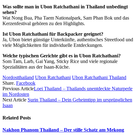
Was sollte man in Ubon Ratchathani in Thailand unbedingt
sehen?
Wat Nong Bua, Pha Taem Nationalpark, Sam Phan Bok und das
Kerzenfestival gehören zu den Highlights.
Ist Ubon Ratchathani für Backpacker geeignet?
Ja, Ubon bietet günstige Unterkünfte, authentisches Streetfood und
viele Möglichkeiten für individuelle Entdeckungen.
Welche typischen Gerichte gibt es in Ubon Ratchathani?
Som Tam, Larb, Gai Yang, Sticky Rice und viele regionale
Spezialitäten aus der Isaan-Küche.
Nordostthailand
Ubon Ratchathani
Ubon Ratchathani Thailand
Share.
Facebook
Previous Article
Loei Thailand – Thailands unentdeckte Naturperle
im Nordosten
Next Article
Surin Thailand – Dein Geheimtipp im ursprünglichen
Isaan
Related
Posts
Nakhon Phanom Thailand – Der stille Schatz am Mekong