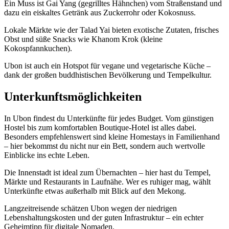
Ein Muss ist Gai Yang (gegrilltes Hähnchen) vom Straßenstand und
dazu ein eiskaltes Getränk aus Zuckerrohr oder Kokosnuss.
Lokale Märkte wie der Talad Yai bieten exotische Zutaten, frisches
Obst und süße Snacks wie Khanom Krok (kleine
Kokospfannkuchen).
Ubon ist auch ein Hotspot für vegane und vegetarische Küche –
dank der großen buddhistischen Bevölkerung und Tempelkultur.
Unterkunftsmöglichkeiten
In Ubon findest du Unterkünfte für jedes Budget. Vom günstigen
Hostel bis zum komfortablen Boutique-Hotel ist alles dabei.
Besonders empfehlenswert sind kleine Homestays in Familienhand
– hier bekommst du nicht nur ein Bett, sondern auch wertvolle
Einblicke ins echte Leben.
Die Innenstadt ist ideal zum Übernachten – hier hast du Tempel,
Märkte und Restaurants in Laufnähe. Wer es ruhiger mag, wählt
Unterkünfte etwas außerhalb mit Blick auf den Mekong.
Langzeitreisende schätzen Ubon wegen der niedrigen
Lebenshaltungskosten und der guten Infrastruktur – ein echter
Geheimtipp für digitale Nomaden.