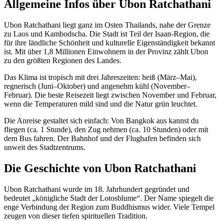
Allgemeine Infos über Ubon Ratchathani
Ubon Ratchathani liegt ganz im Osten Thailands, nahe der Grenze
zu Laos und Kambodscha. Die Stadt ist Teil der Isaan-Region, die
für ihre ländliche Schönheit und kulturelle Eigenständigkeit bekannt
ist. Mit über 1,8 Millionen Einwohnern in der Provinz zählt Ubon
zu den größten Regionen des Landes.
Das Klima ist tropisch mit drei Jahreszeiten: heiß (März–Mai),
regnerisch (Juni–Oktober) und angenehm kühl (November–
Februar). Die beste Reisezeit liegt zwischen November und Februar,
wenn die Temperaturen mild sind und die Natur grün leuchtet.
Die Anreise gestaltet sich einfach: Von Bangkok aus kannst du
fliegen (ca. 1 Stunde), den Zug nehmen (ca. 10 Stunden) oder mit
dem Bus fahren. Der Bahnhof und der Flughafen befinden sich
unweit des Stadtzentrums.
Die Geschichte von Ubon Ratchathani
Ubon Ratchathani wurde im 18. Jahrhundert gegründet und
bedeutet „königliche Stadt der Lotosblume“. Der Name spiegelt die
enge Verbindung der Region zum Buddhismus wider. Viele Tempel
zeugen von dieser tiefen spirituellen Tradition.