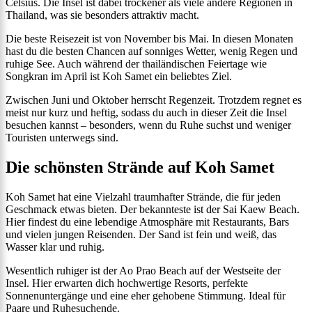
Celsius. Die Insel ist dabei trockener als viele andere Regionen in
Thailand, was sie besonders attraktiv macht.
Die beste Reisezeit ist von November bis Mai. In diesen Monaten
hast du die besten Chancen auf sonniges Wetter, wenig Regen und
ruhige See. Auch während der thailändischen Feiertage wie
Songkran im April ist Koh Samet ein beliebtes Ziel.
Zwischen Juni und Oktober herrscht Regenzeit. Trotzdem regnet es
meist nur kurz und heftig, sodass du auch in dieser Zeit die Insel
besuchen kannst – besonders, wenn du Ruhe suchst und weniger
Touristen unterwegs sind.
Die schönsten Strände auf Koh Samet
Koh Samet hat eine Vielzahl traumhafter Strände, die für jeden
Geschmack etwas bieten. Der bekannteste ist der Sai Kaew Beach.
Hier findest du eine lebendige Atmosphäre mit Restaurants, Bars
und vielen jungen Reisenden. Der Sand ist fein und weiß, das
Wasser klar und ruhig.
Wesentlich ruhiger ist der Ao Prao Beach auf der Westseite der
Insel. Hier erwarten dich hochwertige Resorts, perfekte
Sonnenuntergänge und eine eher gehobene Stimmung. Ideal für
Paare und Ruhesuchende.