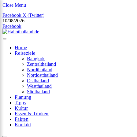
Close Menu
Facebook
X (Twitter)
10/08/2026
×
Facebook
Home
Reiseziele
Bangkok
Zentralthailand
Nordthailand
Nordostthailand
Ostthailand
Westthailand
Südthailand
Planung
Tipps
Kultur
Essen & Trinken
Fakten
Kontakt