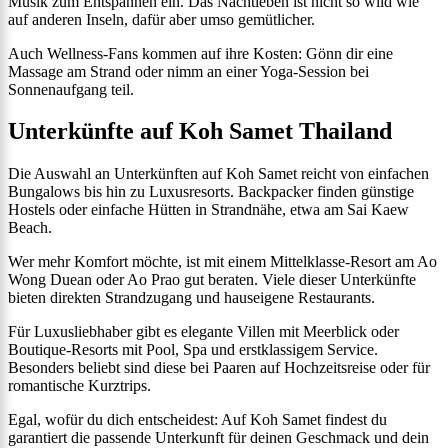
Musik zum Entspannen ein. Das Nachtleben ist nicht so wild wie
auf anderen Inseln, dafür aber umso gemütlicher.
Auch Wellness-Fans kommen auf ihre Kosten: Gönn dir eine
Massage am Strand oder nimm an einer Yoga-Session bei
Sonnenaufgang teil.
Unterkünfte auf Koh Samet Thailand
Die Auswahl an Unterkünften auf Koh Samet reicht von einfachen
Bungalows bis hin zu Luxusresorts. Backpacker finden günstige
Hostels oder einfache Hütten in Strandnähe, etwa am Sai Kaew
Beach.
Wer mehr Komfort möchte, ist mit einem Mittelklasse-Resort am Ao
Wong Duean oder Ao Prao gut beraten. Viele dieser Unterkünfte
bieten direkten Strandzugang und hauseigene Restaurants.
Für Luxusliebhaber gibt es elegante Villen mit Meerblick oder
Boutique-Resorts mit Pool, Spa und erstklassigem Service.
Besonders beliebt sind diese bei Paaren auf Hochzeitsreise oder für
romantische Kurztrips.
Egal, wofür du dich entscheidest: Auf Koh Samet findest du
garantiert die passende Unterkunft für deinen Geschmack und dein