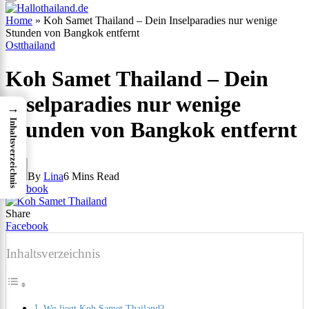
Home
»
Koh Samet Thailand – Dein Inselparadies nur wenige
Stunden von Bangkok entfernt
Ostthailand
Koh Samet Thailand – Dein
Inselparadies nur wenige
→
Inhaltsverzeichnis
Stunden von Bangkok entfernt
By
Lina
6 Mins Read
Facebook
Share
Facebook
Inhaltsverzeichnis
Wo liegt Koh Samet Thailand?