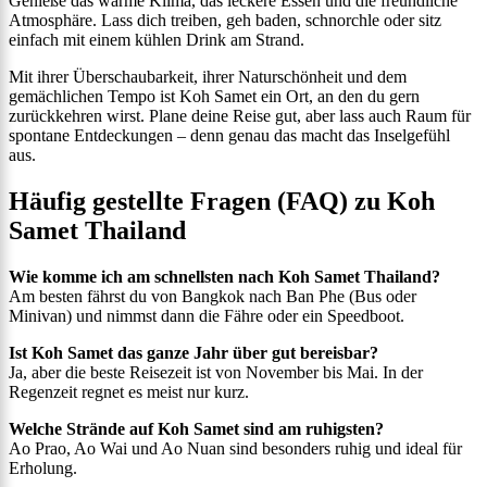
Genieße das warme Klima, das leckere Essen und die freundliche
Atmosphäre. Lass dich treiben, geh baden, schnorchle oder sitz
einfach mit einem kühlen Drink am Strand.
Mit ihrer Überschaubarkeit, ihrer Naturschönheit und dem
gemächlichen Tempo ist Koh Samet ein Ort, an den du gern
zurückkehren wirst. Plane deine Reise gut, aber lass auch Raum für
spontane Entdeckungen – denn genau das macht das Inselgefühl
aus.
Häufig gestellte Fragen (FAQ) zu Koh
Samet Thailand
Wie komme ich am schnellsten nach Koh Samet Thailand?
Am besten fährst du von Bangkok nach Ban Phe (Bus oder
Minivan) und nimmst dann die Fähre oder ein Speedboot.
Ist Koh Samet das ganze Jahr über gut bereisbar?
Ja, aber die beste Reisezeit ist von November bis Mai. In der
Regenzeit regnet es meist nur kurz.
Welche Strände auf Koh Samet sind am ruhigsten?
Ao Prao, Ao Wai und Ao Nuan sind besonders ruhig und ideal für
Erholung.