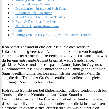
Klima und beste Reisezeit
Die schönsten Strände auf Koh Samet
Aktivitäten und Erlebnisse
Unterkünfte auf Koh Samet Thailand
Essen & Trinken auf der Insel
Nützliche Tipps für deine Reise
Fazit
Häufig gestellte Fragen (FAQ) zu Koh Samet Thailand
Koh Samet Thailand ist eine der Inseln, die dich sofort in
Urlaubsstimmung versetzen. Nur rund drei Stunden von Bangkok
entfernt, bietet dir diese kleine Perle im Golf von Thailand alles, was
du für eine entspannte Auszeit brauchst: weiße Sandstrände,
glasklares Wasser und eine entspannte Atmosphäre. Im Gegensatz
zu bekannteren Inseln wie Phuket oder Koh Samui geht es auf Koh
Samet deutlich ruhiger zu. Das macht sie zur perfekten Wahl für
alle, die dem Trubel der Großstadt entfliehen wollen, ohne gleich
eine lange Reise auf sich zu nehmen.
Koh Samet ist nicht nur bei Einheimischen beliebt, sondern auch bei
Touristen, die eine Kombination aus Natur, Strand und
Gemütlichkeit suchen. Die Überschaubarkeit der Insel sorgt dafür,
dass du schnell ankommst, dich orientierst und direkt ins Inselleben
eintauchst. In diesem Artikel erfährst du alles, was du über Koh