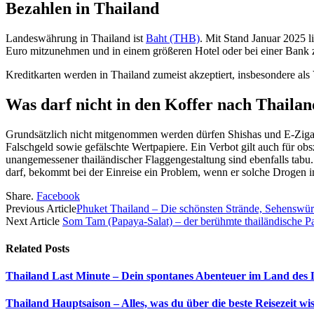
Bezahlen in Thailand
Landeswährung in Thailand ist
Baht (THB)
. Mit Stand Januar 2025 l
Euro mitzunehmen und in einem größeren Hotel oder bei einer Bank zu
Kreditkarten werden in Thailand zumeist akzeptiert, insbesondere a
Was darf nicht in den Koffer nach Thaila
Grundsätzlich nicht mitgenommen werden dürfen Shishas und E-Zigar
Falschgeld sowie gefälschte Wertpapiere. Ein Verbot gilt auch für ob
unangemessener thailändischer Flaggengestaltung sind ebenfalls ta
darf, bekommt bei der Einreise ein Problem, wenn er solche Drogen 
Share.
Facebook
Previous Article
Phuket Thailand – Die schönsten Strände, Sehenswürd
Next Article
Som Tam (Papaya-Salat) – der berühmte thailändische P
Related
Posts
Thailand Last Minute – Dein spontanes Abenteuer im Land des 
Thailand Hauptsaison – Alles, was du über die beste Reisezeit wi