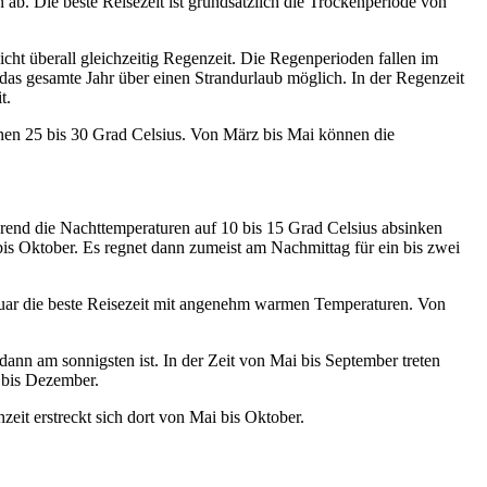
 ab. Die beste Reisezeit ist grundsätzlich die Trockenperiode von
ht überall gleichzeitig Regenzeit. Die Regenperioden fallen im
as gesamte Jahr über einen Strandurlaub möglich. In der Regenzeit
t.
hen 25 bis 30 Grad Celsius. Von März bis Mai können die
rend die Nachttemperaturen auf 10 bis 15 Grad Celsius absinken
is Oktober. Es regnet dann zumeist am Nachmittag für ein bis zwei
bruar die beste Reisezeit mit angenehm warmen Temperaturen. Von
n am sonnigsten ist. In der Zeit von Mai bis September treten
 bis Dezember.
eit erstreckt sich dort von Mai bis Oktober.