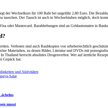
iegt der Wechselkurs für 100 Baht bei ungefähr 2,80 Euro. Die Bezahlun
 tauschen. Der Tausch ist auch in Wechselstuben möglich, doch kommt e
ls Visa oder Mastercard. Barabhebungen sind an Geldautomaten in Ban
nd?
etten. Verboten sind auch Raubkopien von urheberrechtlich geschützt
szöne Materialien, zu denen Bilder, Literatur und DVDs mit pornografis
bu. In Thailand herrscht absolutes Drogenverbot. Wer auf ärztliche 
im Gepäck hat.
igkeiten und Aktivitäten
apaya-Salat
Lächelns
ssen musst