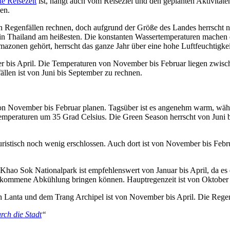
te Reisezeit
ist, hängt auch vom Reiseziel und den geplanten Aktivitäten
en.
Regenfällen rechnen, doch aufgrund der Größe des Landes herrscht nic
 in Thailand am heißesten. Die konstanten Wassertemperaturen machen d
zonen gehört, herrscht das ganze Jahr über eine hohe Luftfeuchtigkei
er bis April. Die Temperaturen von November bis Februar liegen zwisc
llen ist von Juni bis September zu rechnen.
t von November bis Februar planen. Tagsüber ist es angenehm warm, wäh
emperaturen um 35 Grad Celsius. Die Green Season herrscht von Juni b
ouristisch noch wenig erschlossen. Auch dort ist von November bis Fe
Sok Nationalpark ist empfehlenswert von Januar bis April, da es dan
illkommene Abkühlung bringen können. Hauptregenzeit ist von Oktober
h Lanta und dem Trang Archipel ist von November bis April. Die Regenz
rch die Stadt
“