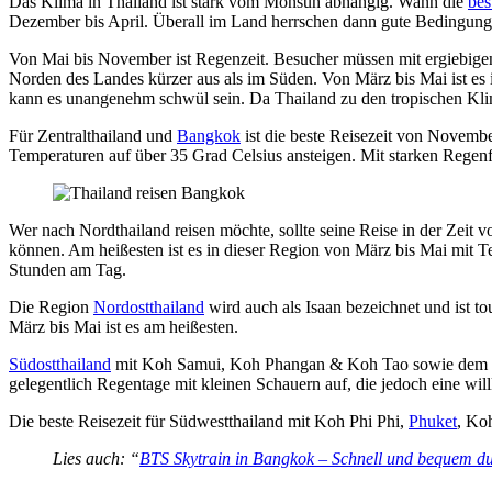
Das Klima in Thailand ist stark vom Monsun abhängig. Wann die
bes
Dezember bis April. Überall im Land herrschen dann gute Bedingung
Von Mai bis November ist Regenzeit. Besucher müssen mit ergiebigen 
Norden des Landes kürzer aus als im Süden. Von März bis Mai ist es
kann es unangenehm schwül sein. Da Thailand zu den tropischen Klima
Für Zentralthailand und
Bangkok
ist die beste Reisezeit von Novemb
Temperaturen auf über 35 Grad Celsius ansteigen. Mit starken Regenfä
Wer nach Nordthailand reisen möchte, sollte seine Reise in der Zei
können. Am heißesten ist es in dieser Region von März bis Mai mit T
Stunden am Tag.
Die Region
Nordostthailand
wird auch als Isaan bezeichnet und ist t
März bis Mai ist es am heißesten.
Südostthailand
mit Koh Samui, Koh Phangan & Koh Tao sowie dem Khao 
gelegentlich Regentage mit kleinen Schauern auf, die jedoch eine w
Die beste Reisezeit für Südwestthailand mit Koh Phi Phi,
Phuket
, Ko
Lies auch: “
BTS Skytrain in Bangkok – Schnell und bequem du