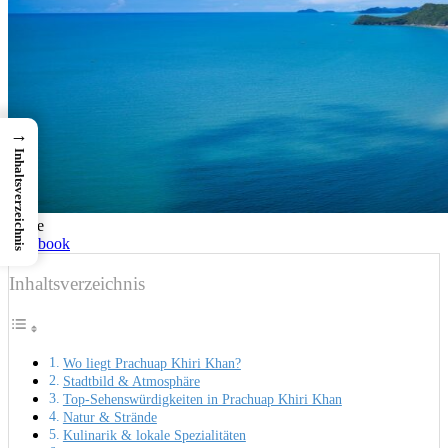
→
Inhaltsverzeichnis
Share
Facebook
Inhaltsverzeichnis
Wo liegt Prachuap Khiri Khan?
Stadtbild & Atmosphäre
Top-Sehenswürdigkeiten in Prachuap Khiri Khan
Natur & Strände
Kulinarik & lokale Spezialitäten