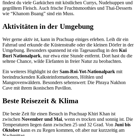
findest du viele Garküchen mit köstlichen Currys, Nudelsuppen und
gegrilltem Fleisch. Auch frische Fruchtsmoothies und Thai-Desserts
wie “Khanom Buang” sind ein Muss.
Aktivitäten in der Umgebung
Wer gerne aktiv ist, kann in Prachuap einiges erleben. Leih dir ein
Fahrrad und erkunde die Küstenstraße oder die kleinen Dörfer in der
Umgebung. Besonders spannend ist ein Tagesausflug in den
Kui
Buri Nationalpark
, nur etwa eine Stunde entfernt. Dort hast du die
seltene Chance, wilde Elefanten in freier Natur zu beobachten.
Ein weiteres Highlight ist der
Sam-Roi-Yot-Nationalpark
mit
beeindruckenden Kalksteinformationen, Höhlen und
Mangrovenwäldern. Besonders sehenswert: Die Phraya Nakhon
Cave mit ihrem ikonischen Pavillon.
Beste Reisezeit & Klima
Die beste Zeit für einen Besuch in Prachuap Khiri Khan ist
zwischen
November und Mai
, wenn es trocken und sonnig ist. Die
Temperaturen liegen dann zwischen 25 und 32 Grad. Von
Juni bis
Oktober
kann es zu Regen kommen, oft aber nur kurzzeitig am
Nachmittag.