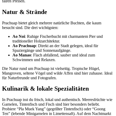
fairen Preisen.
Natur & Strände
Prachuap bietet gleich mehrere natürliche Buchten, die kaum
besucht sind. Die drei wichtigsten:
Ao Noi
: Ruhige Fischerbucht mit charmantem Pier und
traditioneller Holzarchitektur.
Ao Prachuap
: Direkt an der Stadt gelegen, ideal für
Spaziergänge und Sonnenaufgänge.
Ao Manao
: Flach abfallend, sauber und ideal zum
Schwimmen und Relaxen.
Die Natur rund um Prachuap ist vielseitig. Tropische Hügel,
Mangroven, seltene Vögel und wilde Affen sind hier zuhause. Ideal
für Naturfreunde und Fotografen.
Kulinarik & lokale Spezialitäten
In Prachuap isst du frisch, lokal und authentisch. Meeresfrüchte wie
Garnelen, Tintenfisch und Fisch sind hier besonders beliebt.
Probiere “Pla Muek Yang” (gegrillter Tintenfisch) oder “Goong
Ten” (lebende Minigarnelen in Limettensaft). Auf dem Nachtmarkt