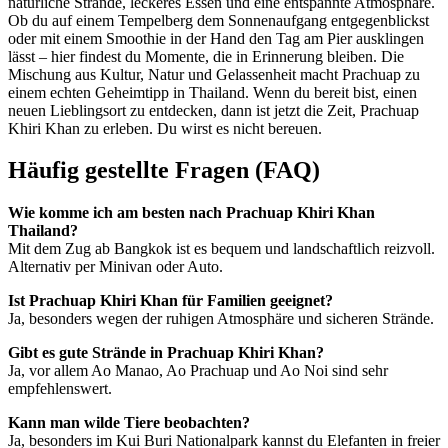
natürliche Strände, leckeres Essen und eine entspannte Atmosphäre.
Ob du auf einem Tempelberg dem Sonnenaufgang entgegenblickst
oder mit einem Smoothie in der Hand den Tag am Pier ausklingen
lässt – hier findest du Momente, die in Erinnerung bleiben. Die
Mischung aus Kultur, Natur und Gelassenheit macht Prachuap zu
einem echten Geheimtipp in Thailand. Wenn du bereit bist, einen
neuen Lieblingsort zu entdecken, dann ist jetzt die Zeit, Prachuap
Khiri Khan zu erleben. Du wirst es nicht bereuen.
Häufig gestellte Fragen (FAQ)
Wie komme ich am besten nach Prachuap Khiri Khan
Thailand?
Mit dem Zug ab Bangkok ist es bequem und landschaftlich reizvoll.
Alternativ per Minivan oder Auto.
Ist Prachuap Khiri Khan für Familien geeignet?
Ja, besonders wegen der ruhigen Atmosphäre und sicheren Strände.
Gibt es gute Strände in Prachuap Khiri Khan?
Ja, vor allem Ao Manao, Ao Prachuap und Ao Noi sind sehr
empfehlenswert.
Kann man wilde Tiere beobachten?
Ja, besonders im Kui Buri Nationalpark kannst du Elefanten in freier