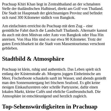
Prachuap Khiri Khan liegt in Zentralthailand an der schmalsten
Stelle der thailändischen Halbinsel, direkt am Golf von Thailand.
Die Stadt ist Hauptstadt der gleichnamigen Provinz und befindet
sich rund 300 Kilometer südlich von Bangkok.
Am einfachsten erreichst du Prachuap mit dem Zug – eine
gemütliche Fahrt durch die Landschaft Thailands. Alternativ kannst
du auch mit dem Minivan oder Auto von Bangkok oder Hua Hin
anreisen. Von Hua Hin sind es nur etwa 90 Kilometer. Trotz der
guten Erreichbarkeit ist die Stadt vom Massentourismus verschont
geblieben.
Stadtbild & Atmosphäre
Prachuap ist klein, ruhig und authentisch. Das Leben spielt sich
entlang der Küstenstraße ab. Morgens joggen Einheimische am
Meer, Fischerboote schaukeln sanft im Wasser, und abends genießt
man den Sonnenuntergang bei frischem Seafood. Es gibt keine
riesigen Einkaufszentren oder schrille Partyszene, dafür einen
lokalen Markt, kleine Cafés und ehrliche Gastfreundschaft. Die
Atmosphäre ist entschleunigend und herzlich zugleich.
Top-Sehenswürdigkeiten in Prachuap