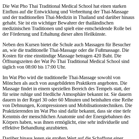
Die Wat Pho Thai Traditional Medical School hat einen starken
Einfluss auf die Entwicklung und Verbreitung der Thai-Massage
und der traditionellen Thai-Medizin in Thailand und darüber hinaus
gehabt. Sie ist ein wichtiger Bewahrer der thailändischen
medizinischen Traditionen und spielt eine entscheidende Rolle bei
der Förderung und Erhaltung dieser alten Heilkünste.
Neben den Kursen bietet die Schule auch Massagen für Besucher
an, wie die traditionelle Thai-Massage oder die Fußmassage. Die
Kosten für eine einstündige Massage betragen 420 Baht. Die
Öffnungszeiten der Wat Po Thai Traditional Medical School sind
täglich von 08:00 bis 17:00 Uhr.
Im Wat Pho wird die traditionelle Thai-Massage sowohl von
Mönchen als auch von ausgebildeten Praktikern angeboten. Die
Massage findet in einem speziellen Bereich des Tempels statt, der
für seine ruhige und friedliche Atmosphäre bekannt ist. Sie dauern
dauern in der Regel 30 oder 60 Minuten und beinhalten eine Reihe
von Dehnungen, Kompressionen und Mobilisationstechniken. Die
Praktizierenden im Wat Pho sind dafür bekannt, dass sie eine tiefe
Kenntnis der menschlichen Anatomie und der Energiebahnen des
Körpers haben, was ihnen ermöglicht, eine sehr individuelle und
effektive Behandlung anzubieten
.
Darüber hinaus legen sie großen Wert auf die Schaffung einer