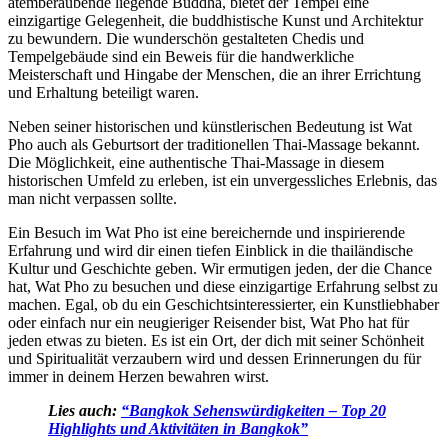
atemberaubende liegende Buddha, bietet der Tempel eine
einzigartige Gelegenheit, die buddhistische Kunst und Architektur
zu bewundern. Die wunderschön gestalteten Chedis und
Tempelgebäude sind ein Beweis für die handwerkliche
Meisterschaft und Hingabe der Menschen, die an ihrer Errichtung
und Erhaltung beteiligt waren.
Neben seiner historischen und künstlerischen Bedeutung ist Wat
Pho auch als Geburtsort der traditionellen Thai-Massage bekannt.
Die Möglichkeit, eine authentische Thai-Massage in diesem
historischen Umfeld zu erleben, ist ein unvergessliches Erlebnis, das
man nicht verpassen sollte.
Ein Besuch im Wat Pho ist eine bereichernde und inspirierende
Erfahrung und wird dir einen tiefen Einblick in die thailändische
Kultur und Geschichte geben. Wir ermutigen jeden, der die Chance
hat, Wat Pho zu besuchen und diese einzigartige Erfahrung selbst zu
machen. Egal, ob du ein Geschichtsinteressierter, ein Kunstliebhaber
oder einfach nur ein neugieriger Reisender bist, Wat Pho hat für
jeden etwas zu bieten. Es ist ein Ort, der dich mit seiner Schönheit
und Spiritualität verzaubern wird und dessen Erinnerungen du für
immer in deinem Herzen bewahren wirst.
Lies auch:
“Bangkok Sehenswürdigkeiten – Top 20
Highlights und Aktivitäten in Bangkok”