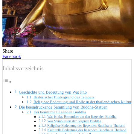
Share
Facebook
Inhaltsverzeichnis
Geschichte und Bedeutung von Wat Pho
Historischer Hintergrund des Tempels
Religiöse Bedeutung und Rolle in der thailändischen Kultur
Die beeindruckende Sammlung von Buddha-Statuen
Der berühmte liegenden Buddha
Was ist das Besondere am den liegenden Buddha
Was Symbilisiert der liegende Buddha
Religiöse Bedeutung des liegenden Buddha in Thailand
Kulturelle Bedeutung des liegenden Buddha in Thailand