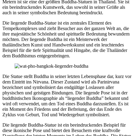
Metern ist sie eine der größten Buddha-Statuen in Thailand. Sie ist
ein beeindruckendes Kunstwerk, das sowohl in seiner Größe als
auch in seiner symbolischen Bedeutung beeindruckt.
Die liegende Buddha-Statue ist ein zentrales Element des
Tempelkomplexes und zieht Besucher aus der ganzen Welt an, die
ihre majestätische Schönheit und spirituelle Bedeutung bewundern
möchten. Der liegende Buddha ist ein Meisterwerk der
thailändischen Kunst und Handwerkskunst und ein leuchtendes
Beispiel für die tiefe Spiritualität und Hingabe, die die Thailänder
dem Buddhismus entgegenbringen.
Die Statue stellt Buddha in seiner letzten Lebensphase dar, kurz vor
dem Eintritt ins Nirvana. Dieser Zustand wird als Parinirvana
bezeichnet und symbolisiert das endgültige Loslassen aller
physischen und geistigen Bindungen. Die liegende Pose ist in der
buddhistischen Ikonographie als “liegender Buddha” bekannt und
wird oft verwendet, um den Tod eines Buddha darzustellen. Es ist
ein Moment des Friedens und der Befreiung, der das Ende des
Zyklus von Geburt, Tod und Wiedergeburt symbolisiert.
Die liegende Buddha-Statue ist ein beeindruckendes Beispiel für
diese ikonische Pose und bietet den Besuchern eine kraftvolle
Darstellung der letzten Momente im Leben des Buddha. Die Statue