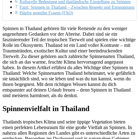
Kulturelle Bedeutung und thailändische Einstellung zu Spinnen
Fazit: Spinnen in Thailand – Zwischen Respekt und Entspannung
Häufig gestellte Fragen (FAQ)
Spinnen in Thailand gehören für viele Reisende zu den weniger
angenehmen Gedanken vor der Abreise. Dabei sind sie ein
faszinierender Teil der tropischen Tierwelt und spielen eine wichtige
Rolle im Ökosystem. Thailand ist ein Land voller Kontraste – mit
Traumstränden, exotischer Kultur und einer beeindruckenden
Tierwelt. Zu dieser gehören auch zahlreiche Spinnenarten Thailand,
die sich an das warme, feuchte Klima hervorragend angepasst
haben. In diesem Artikel erfährst du alles Wichtige über Spinnen in
Thailand: Welche Spinnenarten Thailand beheimatet, wie gefährlich
sie tatsächlich sind, wo sie leben und was du tun kannst, wenn du
ihnen begegnest. Mit dem richtigen Wissen kannst du dich
entspannter auf deinen Urlaub freuen – denn Spinnen in Thailand
sind meistens harmloser, als du denkst.
Spinnenvielfalt in Thailand
Thailands tropisches Klima und seine üppige Vegetation bieten
einen perfekten Lebensraum für eine große Vielfalt an Spinnen. In
nahezu allen Regionen des Landes gibt es unterschiedliche Arten zu
entdecken. Besonders im Dschungel und in naturnahen Gebieten