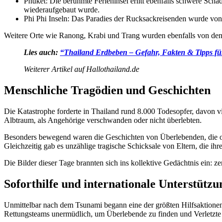
Phuket: Die berühmte Ferieninsel erlitt ebenfalls schwere Schä
wiederaufgebaut wurde.
Phi Phi Inseln: Das Paradies der Rucksackreisenden wurde von 
Weitere Orte wie Ranong, Krabi und Trang wurden ebenfalls von den
Lies auch:
“Thailand Erdbeben – Gefahr, Fakten & Tipps fü
Weiterer Artikel auf Hallothailand.de
Menschliche Tragödien und Geschichten
Die Katastrophe forderte in Thailand rund 8.000 Todesopfer, davon 
Albtraum, als Angehörige verschwanden oder nicht überlebten.
Besonders bewegend waren die Geschichten von Überlebenden, die o
Gleichzeitig gab es unzählige tragische Schicksale von Eltern, die ih
Die Bilder dieser Tage brannten sich ins kollektive Gedächtnis ein: z
Soforthilfe und internationale Unterstützu
Unmittelbar nach dem Tsunami begann eine der größten Hilfsaktionen 
Rettungsteams unermüdlich, um Überlebende zu finden und Verletzte