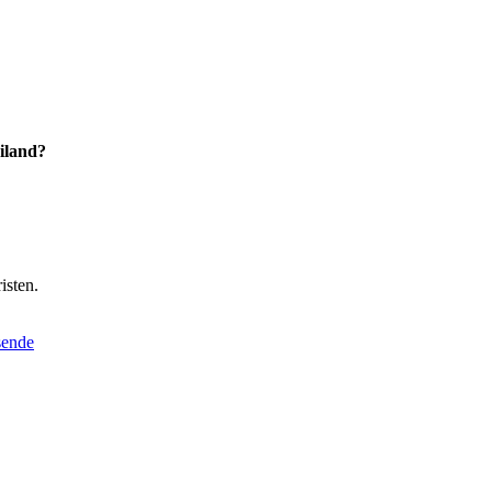
iland?
isten.
sende