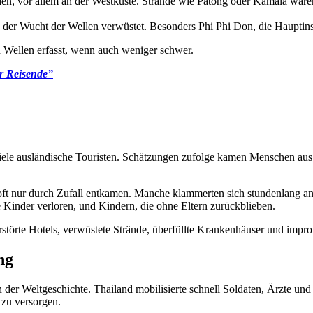
den, vor allem an der Westküste. Strände wie Patong oder Kamala waren 
der Wucht der Wellen verwüstet. Besonders Phi Phi Don, die Hauptinsel
 Wellen erfasst, wenn auch weniger schwer.
r Reisende”
viele ausländische Touristen. Schätzungen zufolge kamen Menschen aus
ft nur durch Zufall entkamen. Manche klammerten sich stundenlang a
re Kinder verloren, und Kindern, die ohne Eltern zurückblieben.
erstörte Hotels, verwüstete Strände, überfüllte Krankenhäuser und impro
ng
der Weltgeschichte. Thailand mobilisierte schnell Soldaten, Ärzte und 
 zu versorgen.