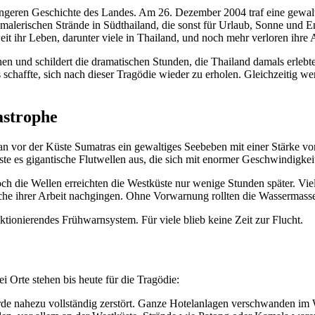
üngeren Geschichte des Landes. Am 26. Dezember 2004 traf eine gewal
malerischen Strände in Südthailand, die sonst für Urlaub, Sonne und
 ihr Leben, darunter viele in Thailand, und noch mehr verloren ihre 
en und schildert die dramatischen Stunden, die Thailand damals erlebte
s schaffte, sich nach dieser Tragödie wieder zu erholen. Gleichzeitig 
astrophe
or der Küste Sumatras ein gewaltiges Seebeben mit einer Stärke von 9,
e es gigantische Flutwellen aus, die sich mit enormer Geschwindigkeit
ch die Wellen erreichten die Westküste nur wenige Stunden später. V
e ihrer Arbeit nachgingen. Ohne Vorwarnung rollten die Wassermasse
ktionierendes Frühwarnsystem. Für viele blieb keine Zeit zur Flucht.
 Orte stehen bis heute für die Tragödie:
de nahezu vollständig zerstört. Ganze Hotelanlagen verschwanden im 