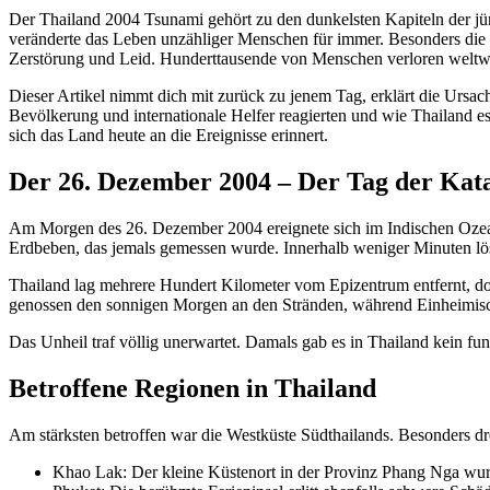
Der Thailand 2004 Tsunami gehört zu den dunkelsten Kapiteln der j
veränderte das Leben unzähliger Menschen für immer. Besonders die 
Zerstörung und Leid. Hunderttausende von Menschen verloren weltweit
Dieser Artikel nimmt dich mit zurück zu jenem Tag, erklärt die Ursach
Bevölkerung und internationale Helfer reagierten und wie Thailand e
sich das Land heute an die Ereignisse erinnert.
Der 26. Dezember 2004 – Der Tag der Kat
Am Morgen des 26. Dezember 2004 ereignete sich im Indischen Ozean v
Erdbeben, das jemals gemessen wurde. Innerhalb weniger Minuten löst
Thailand lag mehrere Hundert Kilometer vom Epizentrum entfernt, do
genossen den sonnigen Morgen an den Stränden, während Einheimisch
Das Unheil traf völlig unerwartet. Damals gab es in Thailand kein fun
Betroffene Regionen in Thailand
Am stärksten betroffen war die Westküste Südthailands. Besonders drei
Khao Lak: Der kleine Küstenort in der Provinz Phang Nga wur