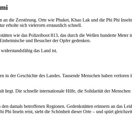
ami
n an die Zerstörung. Orte wie Phuket, Khao Lak und die Phi Phi Inseln 
r erholte sich vielerorts erstaunlich schnell.
tätten wie das Polizeiboot 813, das durch die Wellen hunderte Meter 
 Einheimische und Besucher der Opfer gedenken.
 widerstandsfähig das Land ist.
n in der Geschichte des Landes. Tausende Menschen haben verloren ih
t liegt. Die schnelle internationale Hilfe, die Solidarität der Mensche
 in den damals betroffenen Regionen. Gedenkstätten erinnern an das Le
hi Inseln reist, sieht die Schönheit dieser Orte – und spürt gleichzei