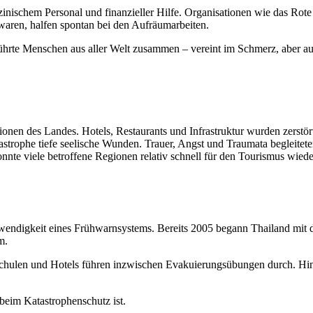
zinischem Personal und finanzieller Hilfe. Organisationen wie das Ro
n waren, halfen spontan bei den Aufräumarbeiten.
führte Menschen aus aller Welt zusammen – vereint im Schmerz, aber a
ionen des Landes. Hotels, Restaurants und Infrastruktur wurden zerstör
astrophe tiefe seelische Wunden. Trauer, Angst und Traumata begleitete
nte viele betroffene Regionen relativ schnell für den Tourismus wiede
wendigkeit eines Frühwarnsystems. Bereits 2005 begann Thailand mit
m.
Schulen und Hotels führen inzwischen Evakuierungsübungen durch. Hin
beim Katastrophenschutz ist.