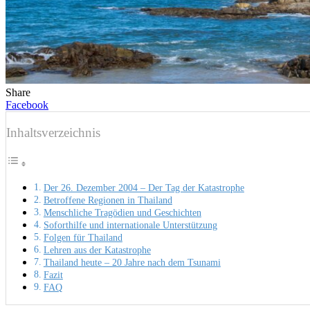
Share
Facebook
Inhaltsverzeichnis
Der 26. Dezember 2004 – Der Tag der Katastrophe
Betroffene Regionen in Thailand
Menschliche Tragödien und Geschichten
Soforthilfe und internationale Unterstützung
Folgen für Thailand
Lehren aus der Katastrophe
Thailand heute – 20 Jahre nach dem Tsunami
Fazit
FAQ