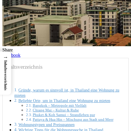
Share
Facebook
→
Inhaltsverzeichnis
Inhaltsverzeichnis
Gründe, warum es sinnvoll ist, in Thailand eine Wohnung zu
mieten
Beliebte Orte, um in Thailand eine Wohnung zu mieten
Bangkok – Metropole mit Vielfalt
Chiang Mai – Kultur & Ruhe
Phuket & Koh Samui – Strandleben pur
Pattaya & Hua Hin – Mischung aus Stadt und Meer
Wohnungstypen und Preisspannen
Wichtige Tipps für die Wohnungssuche in Thailand