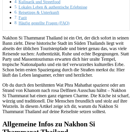
Kulinarik und Streetfood
Lokales Leben & authentische Erlebnisse
Reisetipps & Unterkunft
Fazit
Häufig gestellte Fragen (FAQ)
Nakhon Si Thammarat Thailand ist ein Ort, der dich sofort in seinen
Bann zieht. Diese historische Stadt im Süden Thailands liegt weit
abseits der üblichen Touristenpfade und bietet genau das, was viele
Reisende suchen: Authentizität, Ruhe und echte Begegnungen. Statt
Party und Massentourismus erwarten dich hier uralte Tempel,
tropische Nationalparks und ein tief verwurzeltes kulturelles Erbe.
Schon beim ersten Spaziergang durch die Straßen merkst du: Hier
läuft das Leben langsamer, echter und herzlicher.
Ob du durch den berühmten Wat Phra Mahathat spazierst oder am
Strand von Khanom nach rosa Delfinen Ausschau hältst – Nakhon
Si Thammarat hat einen ganz eigenen Charme. Die Küche ist scharf,
würzig und traditionell. Die Menschen freundlich und stolz auf ihre
Wurzeln. In diesem Artikel zeige ich dir, warum du Nakhon Si
Thammarat Thailand auf deine Reiseliste setzen solltest.
Allgemeine Infos zu Nakhon Si