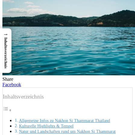
→
Inhaltsverzeichnis
Share
Facebook
Inhaltsverzeichnis
Allgemeine Infos zu Nakhon Si Thammarat Thailand
Kulturelle Highlights & Tempel
Natur und Landschaften rund um Nakhon Si Thammarat