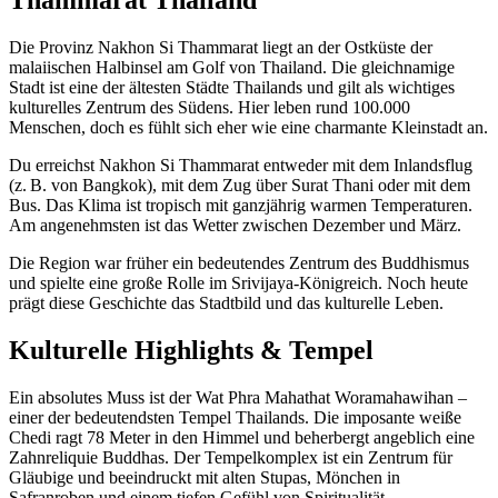
Thammarat Thailand
Die Provinz Nakhon Si Thammarat liegt an der Ostküste der
malaiischen Halbinsel am Golf von Thailand. Die gleichnamige
Stadt ist eine der ältesten Städte Thailands und gilt als wichtiges
kulturelles Zentrum des Südens. Hier leben rund 100.000
Menschen, doch es fühlt sich eher wie eine charmante Kleinstadt an.
Du erreichst Nakhon Si Thammarat entweder mit dem Inlandsflug
(z. B. von Bangkok), mit dem Zug über Surat Thani oder mit dem
Bus. Das Klima ist tropisch mit ganzjährig warmen Temperaturen.
Am angenehmsten ist das Wetter zwischen Dezember und März.
Die Region war früher ein bedeutendes Zentrum des Buddhismus
und spielte eine große Rolle im Srivijaya-Königreich. Noch heute
prägt diese Geschichte das Stadtbild und das kulturelle Leben.
Kulturelle Highlights & Tempel
Ein absolutes Muss ist der Wat Phra Mahathat Woramahawihan –
einer der bedeutendsten Tempel Thailands. Die imposante weiße
Chedi ragt 78 Meter in den Himmel und beherbergt angeblich eine
Zahnreliquie Buddhas. Der Tempelkomplex ist ein Zentrum für
Gläubige und beeindruckt mit alten Stupas, Mönchen in
Safranroben und einem tiefen Gefühl von Spiritualität.