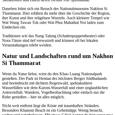
Daneben lohnt sich ein Besuch des Nationalmuseums Nakhon Si
Thammarat. Hier erfährst du mehr über die Geschichte der Region,
ihre Kunst und ihre religiösen Wurzeln. Auch kleinere Tempel wie
Wat Wang Tawan Tok oder Wat Phra Mahathat Noi laden zum
Entdecken ein.
Traditionen wie das Nang Talung (Schattenpuppentheater) oder
Nora-Tänze sind tief verwurzelt und können oft bei lokalen
Veranstaltungen erlebt werden.
Natur und Landschaften rund um Nakhon
Si Thammarat
Wenn du Natur liebst, wirst du den Khao Luang Nationalpark
genießen. Der Park ist Heimat des höchsten Berges Südthailands
und beeindruckt mit dichtem Regenwald, spektakulären
Wasserfällen wie dem Karom-Wasserfall und einer unglaublichen
Artenvielfalt. Wandern, Vogelbeobachtung oder einfach nur die
Ruhe genießen – hier ist alles möglich.
Nicht weit entfernt liegt die Küste mit traumhaften Stränden.
Besonders Khanom Beach ist ein Geheimtipp: Wenig besucht,
sauber und naturbelassen. Mit etwas Glück kannst du hier sogar rosa