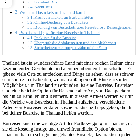
Standard-Bus
Nacht-Bus
Wie man Bustickets in Thailand kauft
Kauf von Tickets an Busbahnhöfen
Online-Buchung von Bustickets
Buchung von Bustickets über Reisebüros / Reiseagenturen
Praktische Tipps für eine Busreise in Thailand
Packliste für die Busreise
Überprüfe die Abfahrtszeiten und den Abfahrtsort
Sicherheitsvorkehrungen während der Fahrt
Thailand ist ein wunderschönes Land mit einer reichen Kultur, einer
faszinierenden Geschichte und atemberaubenden Landschaften. Es
gibt so viele Orte zu entdecken und Dinge zu sehen, dass es schwer
sein kann zu entscheiden, wo man anfangen soll. Eine großartige
Möglichkeit, um Thailand zu erkunden, ist eine Busreise. Busreisen
sind eine beliebte Option für Reisende aller Art, von Backpackern
bis hin zu Familien und Rentnern. In diesem Artikel werden wir dir
die Vorteile von Busreisen in Thailand aufzeigen, verschiedene
Arten von Busreisen erklären sowie praktische Tipps geben, die dir
bei deiner Busreise in Thailand helfen werden.
Busreisen sind eine wichtige Art der Fortbewegung in Thailand, da
sie eine kostengünstige und umweltfreundliche Option bieten.
Thailand hat ein sehr gut ausgebautes Busnetz, das praktisch jeden