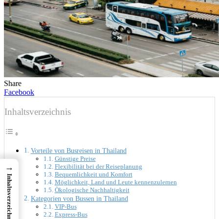
Share
Facebook
Inhaltsverzeichnis
Vorteile von Busreisen in Thailand
Günstige Preise
→
Flexibilität bei der Reiseplanung
Bequemlichkeit und Komfort
Inhaltsverzeichnis
Möglichkeit, Land und Leute kennenzulernen
Ökologische Nachhaltigkeit
Kategorien von Bussen in Thailand
VIP-Bus
Express-Bus