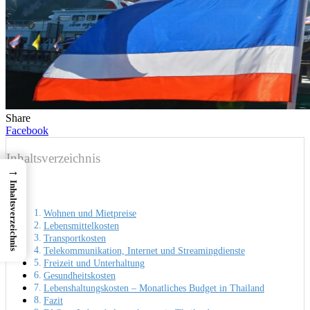
Share
Facebook
Inhaltsverzeichnis
→
Inhaltsverzeichnis
Wohnen und Mietpreise
Lebensmittelkosten
Transportkosten
Telekommunikation, Internet und Streamingdienste
Freizeit und Unterhaltung
Gesundheitskosten
Lebenshaltungskosten – Monatliches Budget in Thailand
Fazit