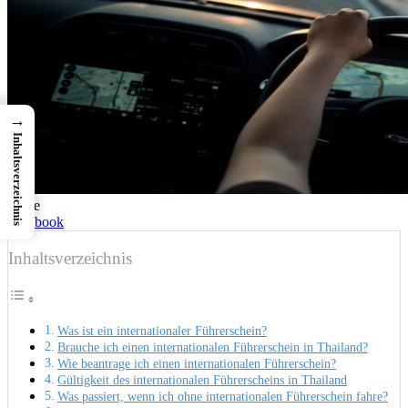
→
Inhaltsverzeichnis
Share
Facebook
Inhaltsverzeichnis
Was ist ein internationaler Führerschein?
Brauche ich einen internationalen Führerschein in Thailand?
Wie beantrage ich einen internationalen Führerschein?
Gültigkeit des internationalen Führerscheins in Thailand
Was passiert, wenn ich ohne internationalen Führerschein fahre?