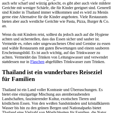
auch sehr scharf und würzig gekocht, es gibt aber auch viele mildere
Gerichte mit weniger Schärfe, die für Kinder geeignet sind. Generell
sind Kinder in Thailand immer willkommen und es wird zu Menüs
gerne eine Alternative für die Kinder angeboten. Viele Restaurants
bieten aber auch westliche Gerichte wie Pasta, Pizza, Burger & Co.
an.
Wenn du mit Kindern reist, solltest du jedoch auch auf die Hygiene
achten und sicherstellen, dass das Essen sicher und sauber ist.
Vermeide es, rohes oder ungewaschenes Obst und Gemüse zu essen
und wähle Restaurants mit guten Bewertungen und einem sauberen
Erscheinungsbild. Es ist auch wichtig, auf das Trinkwasser zu
achten. Vermeidet das Trinken von Leitungswasser und verwendet
stattdessen nur in
Flaschen
abgefülltes Trinkwasser zum Trinken.
Thailand ist ein wunderbares Reiseziel
für Familien
Thailand ist ein Land voller Kontraste und Überraschungen. Es
bietet eine einzigartige Mischung aus atemberaubenden
Landschaften, faszinierender Kultur, exotischen Tieren und
köstlichem Essen. Von den weißen Sandstränden und kristallklarem
Wasser bis hin zu den grünen Bergen und Nationalparks bietet
Thailand eine Vielzahl von Möglichkeiten für Familien, die Natur