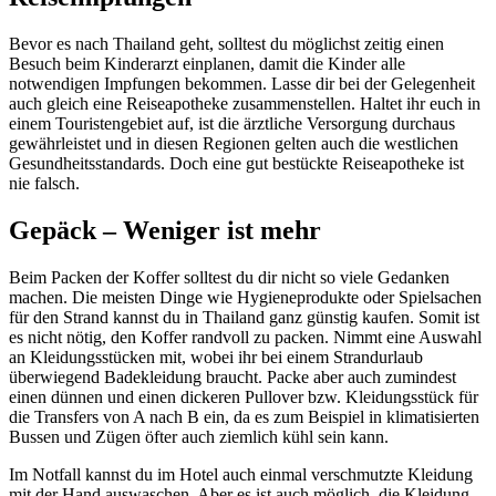
Bevor es nach Thailand geht, solltest du möglichst zeitig einen
Besuch beim Kinderarzt einplanen, damit die Kinder alle
notwendigen Impfungen bekommen. Lasse dir bei der Gelegenheit
auch gleich eine Reiseapotheke zusammenstellen. Haltet ihr euch in
einem Touristengebiet auf, ist die ärztliche Versorgung durchaus
gewährleistet und in diesen Regionen gelten auch die westlichen
Gesundheitsstandards. Doch eine gut bestückte Reiseapotheke ist
nie falsch.
Gepäck – Weniger ist mehr
Beim Packen der Koffer solltest du dir nicht so viele Gedanken
machen. Die meisten Dinge wie Hygieneprodukte oder Spielsachen
für den Strand kannst du in Thailand ganz günstig kaufen. Somit ist
es nicht nötig, den Koffer randvoll zu packen. Nimmt eine Auswahl
an Kleidungsstücken mit, wobei ihr bei einem Strandurlaub
überwiegend Badekleidung braucht. Packe aber auch zumindest
einen dünnen und einen dickeren Pullover bzw. Kleidungsstück für
die Transfers von A nach B ein, da es zum Beispiel in klimatisierten
Bussen und Zügen öfter auch ziemlich kühl sein kann.
Im Notfall kannst du im Hotel auch einmal verschmutzte Kleidung
mit der Hand auswaschen. Aber es ist auch möglich, die Kleidung